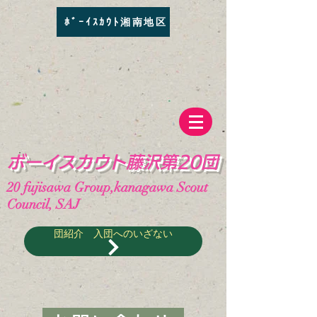
ﾎﾞｰｲｽｶｳﾄ湘南地区
​ボーイスカウト藤沢第20団
20
fujisawa Group,kanagawa Scout
Council, SAJ
団紹介 入団へのいざない