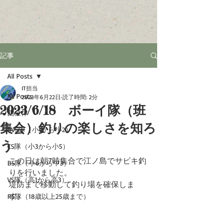
記事
All Posts
IT担当
All Posts
2023年6月22日
読了時間: 2分
2023/6/18 ボーイ隊（班
団全体
集会）釣りの楽しさを知ろ
BVS隊（小1から小2）
う
CS隊（小3から小5）
この日は朝7時集合で江ノ島でサビキ釣
BS隊（小6から中3）
りを行いました。
VS隊（高1から高3）
堤防まで移動して釣り場を確保しま
す。
RS隊（18歳以上25歳まで）