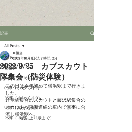
記事
All Posts
IT担当
All Posts
2022年10月1日
読了時間: 2分
2022/9/25 カブスカウト
団全体
隊集会（防災体験）
BVS隊（小1から小2）
この日は今年初めて横浜駅まで行きま
CS隊（小3から小5）
した。
BS隊（小6から中3）
辻堂駅集合のスカウトと藤沢駅集合の
スカウトが東海道線の車内で無事に合
VS隊（高1から高3）
流し横浜駅へ。
RS隊（18歳以上25歳まで）