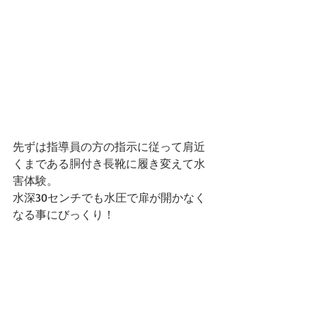
先ずは指導員の方の指示に従って肩近
くまである胴付き長靴に履き変えて水
害体験。
水深30センチでも水圧で扉が開かなく
なる事にびっくり！