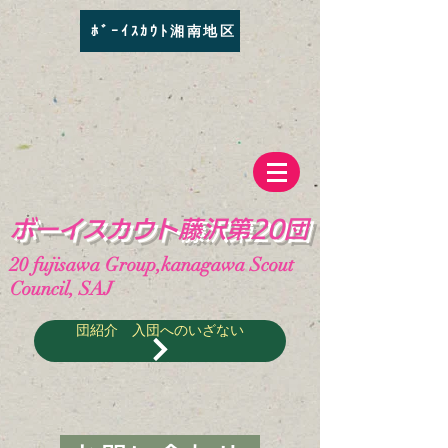
ﾎﾞｰｲｽｶｳﾄ湘南地区
​ボーイスカウト藤沢第20団
20
fujisawa Group,kanagawa Scout
Council, SAJ
団紹介 入団へのいざない