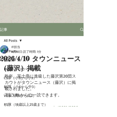
記事
All Posts
IT担当
All Posts
4月10日
読了時間: 1分
2026/4/10 タウンニュース
団全体
（藤沢）掲載
BVS隊（小1から小2）
昨年、富士章に進級した藤沢第20団ス
CS隊（小3から小5）
カウトがタウンニュース（藤沢）に掲
BS隊（小6から中3）
載されました。
下記URLからご一読できます。
VS隊（高1から高3）
RS隊（18歳以上25歳まで）
https://www.townnews.co.jp/0601/2026
/04/10/832469.html