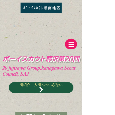
ﾎﾞｰｲｽｶｳﾄ湘南地区
​ボーイスカウト藤沢第20団
20
fujisawa Group,kanagawa Scout
Council, SAJ
団紹介 入団へのいざない