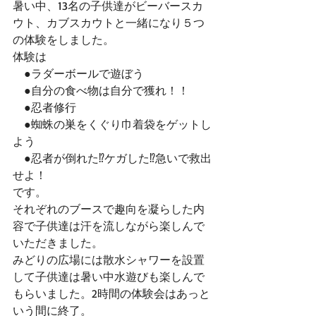
暑い中、13名の子供達がビーバースカ
ウト、カブスカウトと一緒になり５つ
の体験をしました。
体験は
　●ラダーボールで遊ぼう
　●自分の食べ物は自分で獲れ！！
　●忍者修行
　●蜘蛛の巣をくぐり巾着袋をゲットし
よう
　●忍者が倒れた⁉ケガした⁉急いで救出
せよ！
です。
それぞれのブースで趣向を凝らした内
容で子供達は汗を流しながら楽しんで
いただきました。
みどりの広場には散水シャワーを設置
して子供達は暑い中水遊びも楽しんで
もらいました。2時間の体験会はあっと
いう間に終了。