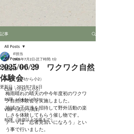
記事
All Posts
IT担当
All Posts
2025年7月2日
読了時間: 1分
2025/06/29 ワクワク自然
団全体
体験会
BVS隊（小1から小2）
更新日：
2025年7月4日
CS隊（小3から小5）
梅雨晴れの晴天の中今年度初のワクワ
BS隊（小6から中3）
ク自然体験会を実施しました。
地域の子供達を招待して野外活動の楽
VS隊（高1から高3）
しさを体験してもらう催し物です。
RS隊（18歳以上25歳まで）
テーマは「忍者見習いになろう」とい
う事で行いました。