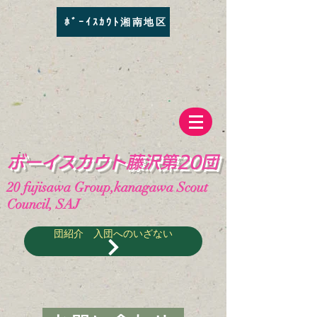
ﾎﾞｰｲｽｶｳﾄ湘南地区
​ボーイスカウト藤沢第20団
20
fujisawa Group,kanagawa Scout
Council, SAJ
団紹介 入団へのいざない