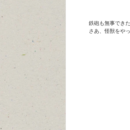
鉄砲も無事でき
さあ、怪獣をや