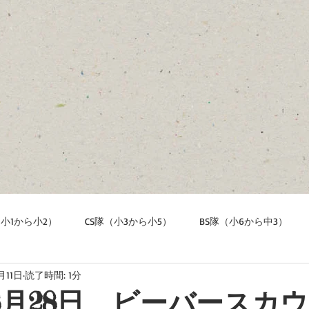
（小1から小2）
CS隊（小3から小5）
BS隊（小6から中3）
月11日
読了時間: 1分
年8月28日 ビーバースカ