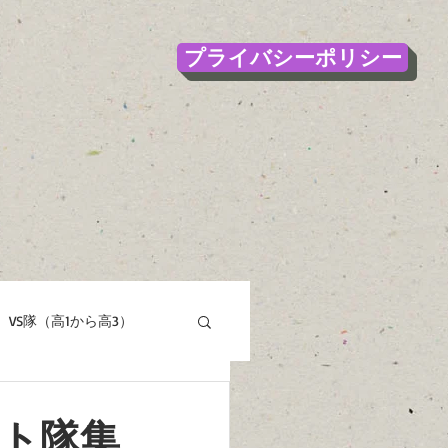
プライバシーポリシー
VS隊（高1から高3）
ウト隊集