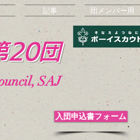
Ａ
記事
団メンバー用
第20団
uncil, SAJ
入団申込書フォーム