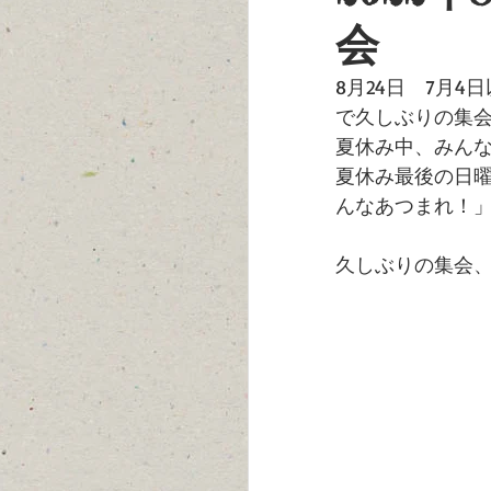
会
8月24日　7月
で久しぶりの集
夏休み中、みん
夏休み最後の日
んなあつまれ！
久しぶりの集会