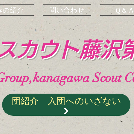
隊の紹介
問い合わせ
Ｑ＆
イスカウト藤沢
Group,kanagawa Scout Co
団紹介 入団へのいざない