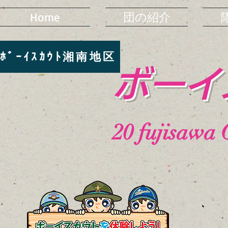
Home
団の紹介
ﾎﾞｰｲｽｶｳﾄ湘南地区
​ボー
20
fujisawa 