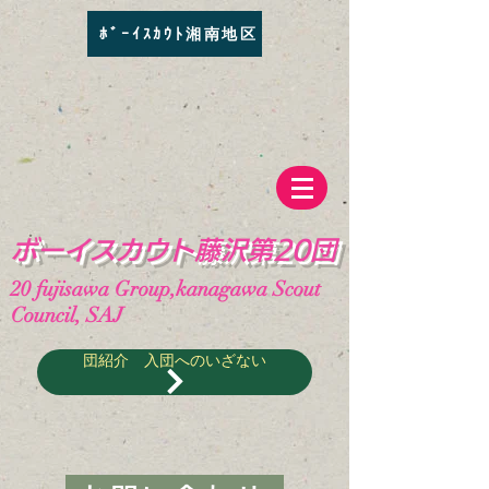
ﾎﾞｰｲｽｶｳﾄ湘南地区
​ボーイスカウト藤沢第20団
20
fujisawa Group,kanagawa Scout
Council, SAJ
団紹介 入団へのいざない