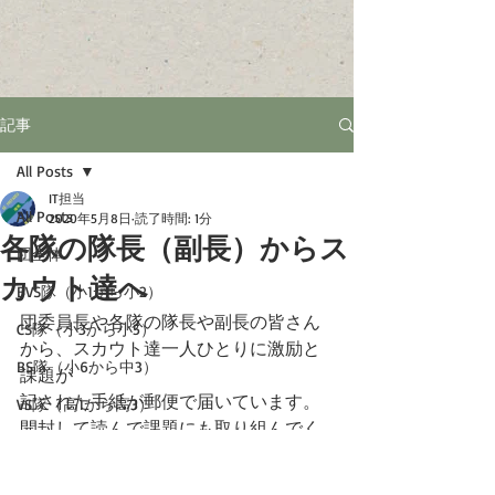
記事
All Posts
IT担当
All Posts
2020年5月8日
読了時間: 1分
各隊の隊長（副長）からス
団全体
カウト達へ
BVS隊（小1から小2）
団委員長や各隊の隊長や副長の皆さん
CS隊（小3から小5）
から、スカウト達一人ひとりに激励と
BS隊（小6から中3）
課題が
記された手紙が郵便で届いています。
VS隊（高1から高3）
開封して読んで課題にも取り組んでく
RS隊（18歳以上25歳まで）
ださい。
団全体