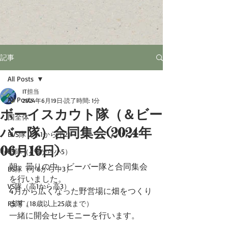
記事
All Posts
IT担当
All Posts
2024年6月19日
読了時間: 1分
ボーイスカウト隊（＆ビー
団全体
バー隊）合同集会(2024年
BVS隊（小1から小2）
06月16日)
CS隊（小3から小5）
朝、曇りの中、ビーバー隊と合同集会
BS隊（小6から中3）
を行いました。
VS隊（高1から高3）
4月から広くなった野営場に畑をつくり
ます。
RS隊（18歳以上25歳まで）
一緒に開会セレモニーを行います。