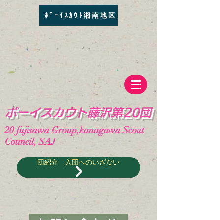
ﾎﾞｰｲｽｶｳﾄ湘南地区
​ボーイスカウト藤沢第20団
20
fujisawa Group,kanagawa Scout
Council, SAJ
団紹介 入団へのいざない