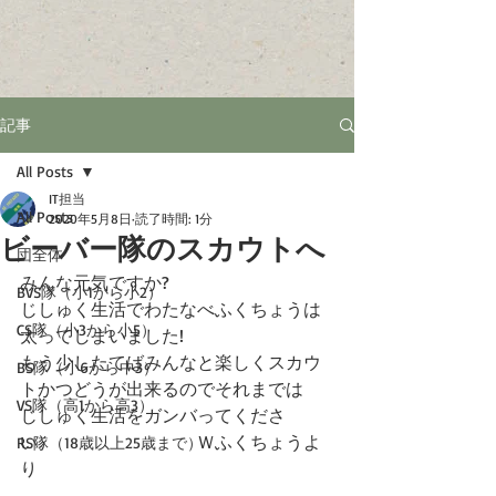
記事
All Posts
IT担当
All Posts
2020年5月8日
読了時間: 1分
ビーバー隊のスカウトへ
団全体
みんな元気ですか?
BVS隊（小1から小2）
じしゅく生活でわたなべふくちょうは
CS隊（小3から小5）
太ってしまいました!
もう少したてばみんなと楽しくスカウ
BS隊（小6から中3）
トかつどうが出来るのでそれまでは
VS隊（高1から高3）
じしゅく生活をガンバってくださ
い。　　　　　　　　Ｗふくちょうよ
RS隊（18歳以上25歳まで）
り