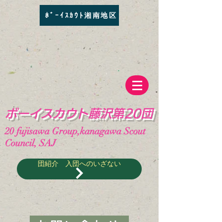
ﾎﾞｰｲｽｶｳﾄ湘南地区
​ボーイスカウト藤沢第20団
20
fujisawa Group,kanagawa Scout
Council, SAJ
団紹介 入団へのいざない